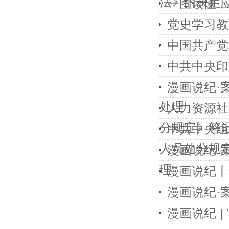
法》的决定
一图读懂·
党史学习教
中国共产党
中共中央印
漫画说纪·
处理
人力资源社
分规定》答
中共中央组
人员处分规
漫画说纪·
理
漫画说纪丨
漫画说纪·
漫画说纪 |